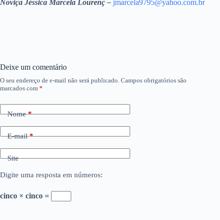
Noviça Jéssica Marcela Lourenç –
jmarcela9795@yahoo.com.br
Deixe um comentário
O seu endereço de e-mail não será publicado.
Campos obrigatórios são
marcados com
*
Nome
*
E-mail
*
Site
Digite uma resposta em números:
cinco × cinco =