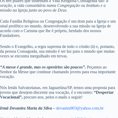
Os três pilares que sustentam a Vida Religiosa Consagrada são
: a
oração, a vida comunitária numa Congregação ou Instituto e a
missão na Igreja junto ao povo de Deus.
Cada Família Religiosa ou Congregação é um dom para a Igreja e um
sinal profético no mundo, desenvolvendo a sua missão na Igreja de
acordo com o Carisma que lhe é próprio, herdado dos nossos
Fundadores.
Sendo o Evangelho, a regra suprema de todo o cristão (ã) e, portanto,
da pessoa Consagrada, sua missão é ser luz para o mundo que muitas
vezes se encontra mergulhado em trevas.
“A messe é grande, mas os operários são poucos”.
Peçamos ao
Senhor da Messe que continue chamando jovens para essa importante
vocação.
Nós Irmãs Salvatorianas, em Jaguariúna/SP, temos uma proposta para
jovens que desejem discernir sua vocação, é o encontro:
“Despertar
Vocacional”,
procure-nos, pelos e-mails a seguir!
Irmã Devanira Maria da Silva –
devanira903@yahoo.com.br