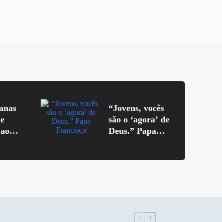
ianas
“Jovens, vocês
de
são o ‘agora’ de
 ao
Deus.” Papa
Francisco