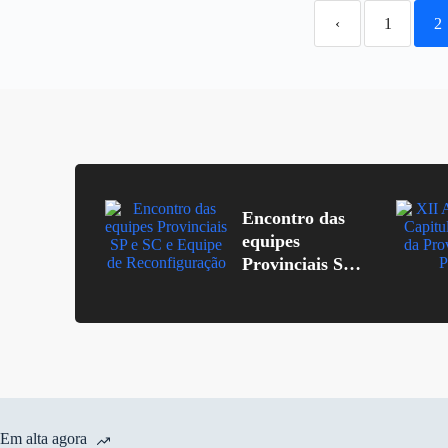
‹
1
2
Encontro das
equipes
Provinciais SP
e SC e Equipe
de
Reconfiguração
Em alta agora