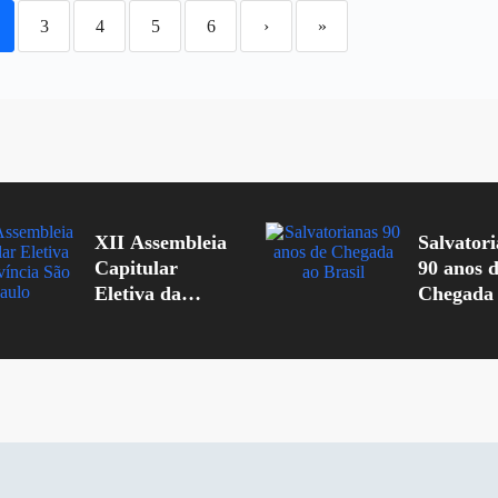
3
4
5
6
›
»
XII Assembleia
Salvator
Capitular
90 anos 
Eletiva da
Chegada
Província São
Brasil
Paulo